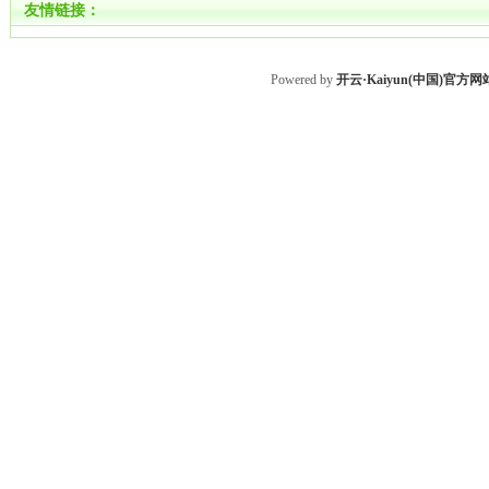
友情链接：
Powered by
开云·Kaiyun(中国)官