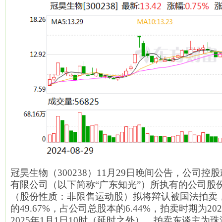
冠昊生物（300238）11月29日晚间公告，公司
有限公司（以下简称“广东知光”）所执有的公司股份10
（股份性质：非限售运动股）拟将辩认被国法拍卖
的49.67%，占公司总股本的6.44%，拍卖时期为202
2025年1月1日10时（延时之外），拍卖东谈主为