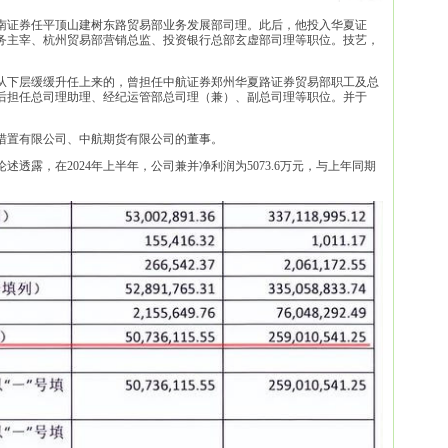
河南证券任平顶山建树东路贸易部业务发展部司理。此后，他投入华夏证
务主宰、杭州贸易部营销总监、投资银行总部玄虚部司理等职位。技艺，
是从下层缓缓升任上来的，曾担任中航证券郑州华夏路证券贸易部职工及总
后担任总司理助理、经纪运管部总司理（兼）、副总司理等职位。并于
措置有限公司、中航期货有限公司的董事。
述透露，在2024年上半年，公司兼并净利润为5073.6万元，与上年同期