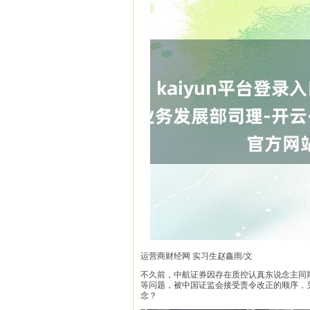
运营商财经网 实习生赵鑫雨/文
不久前，中航证券因存在质控认真东说念主同
等问题，被中国证监会接受责令改正的顺序，
念？