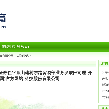
在线招聘
联系我们
技股份有限公司
>
新闻资讯
>
栏目
河南证券任平顶山建树东路贸易部业务发展部司理-开
·
关于
n(中国)官方网站-科技股份有限公司
·
产品
·
新闻
·
在线
·
联系