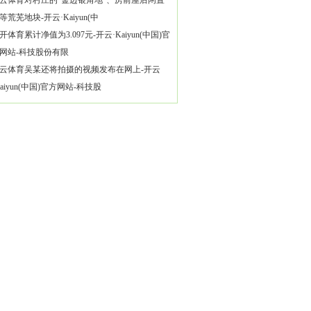
云体育对村庄的“金边银角地”、房前屋后闲置
等荒芜地块-开云·Kaiyun(中
开体育累计净值为3.097元-开云·Kaiyun(中国)官
网站-科技股份有限
云体育吴某还将拍摄的视频发布在网上-开云
Kaiyun(中国)官方网站-科技股