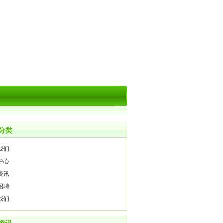
分类
我们
中心
资讯
招聘
我们